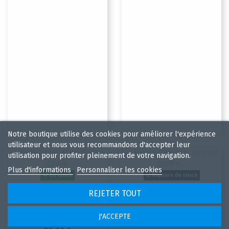
Notre boutique utilise des cookies pour améliorer l'expérience
utilisateur et nous vous recommandons d'accepter leur
utilisation pour profiter pleinement de votre navigation.
Plus d'informations
Personnaliser les cookies
En stock
Rupture de stock
MUNITIONS
MUNITIONS
REJETER TOUT
WINCHESTER 300WM
WINCHESTER 300WM
POWER POINT 180 GR
POWER MAX 180 GR
J'ACCEPTE
BOITE DE 20
61,00 €