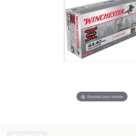
Survolez pour zoomer
DESCRIPTION