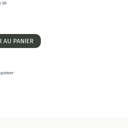
e 50
R AU PANIER
mprimer