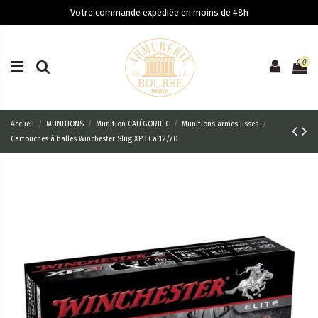
Votre commande expédiée en moins de 48h
0
Accueil
MUNITIONS
Munition CATÉGORIE C
Munitions armes lisses
Cartouches à balles Winchester Slug XP3 Cal12/70