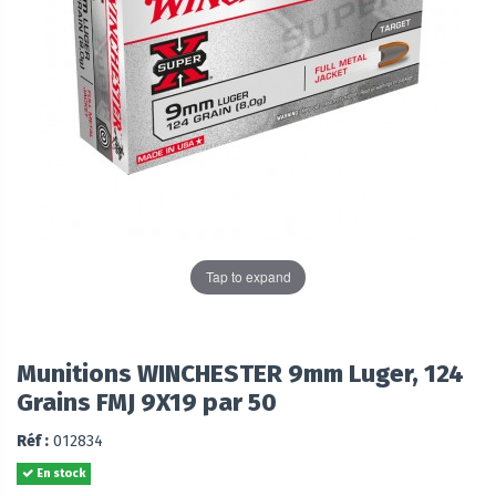
Tap to expand
Munitions WINCHESTER 9mm Luger, 124
Grains FMJ 9X19 par 50
Réf :
012834
En stock