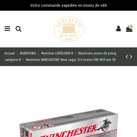
Votre commande expédiée en moins de 48h
0
Accueil
MUNITIONS
Muniiton CATÉGORIE B
Munitions armes de poing
catégorie B
Munitions WINCHESTER 9mm Luger, 124 Grains FMJ 9X19 par 50