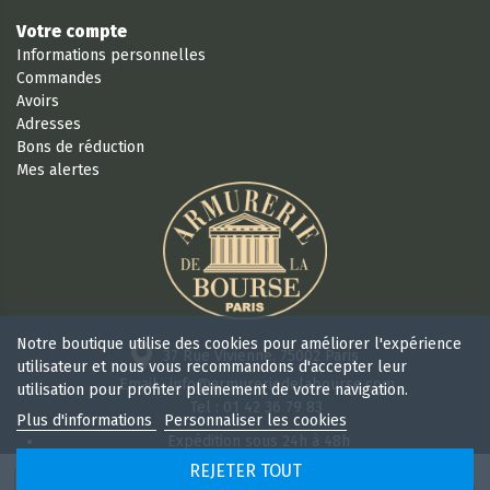
Votre compte
Informations personnelles
Commandes
Avoirs
Adresses
Bons de réduction
Mes alertes
Notre boutique utilise des cookies pour améliorer l'expérience
37 Rue Vivienne, 75002 Paris
utilisateur et nous vous recommandons d'accepter leur
Email : info@armureriedelabourse.com
utilisation pour profiter pleinement de votre navigation.
Tel : 01 42 36 79 83
Plus d'informations
Personnaliser les cookies
Expédition sous 24h à 48h
Retour sous 15 jours
REJETER TOUT
Ouvert 6/7j de 9h à 18 h 30 sans interruption