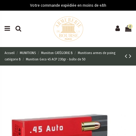
Votre commande expédiée en moins de 48h
0
Accueil
MUNITIONS
Muniiton CATÉGORIE B
Munitions armes de poing
catégorie B
Munition Geco 45 ACP 230gr - boîte de 50