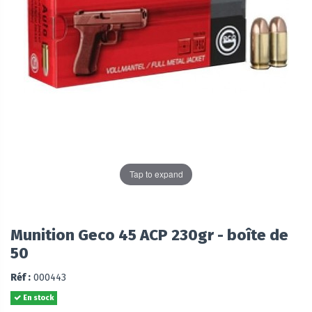
Tap to expand
Munition Geco 45 ACP 230gr - boîte de
50
Réf :
000443
En stock