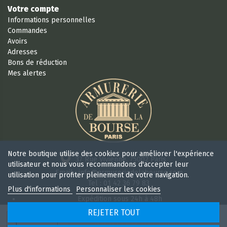
Votre compte
Informations personnelles
Commandes
Avoirs
Adresses
Bons de réduction
Mes alertes
Notre boutique utilise des cookies pour améliorer l'expérience
37 Rue Vivienne, 75002 Paris
utilisateur et nous vous recommandons d'accepter leur
Email : info@armureriedelabourse.com
utilisation pour profiter pleinement de votre navigation.
Tel : 01 42 36 79 83
Plus d'informations
Personnaliser les cookies
Expédition sous 24h à 48h
Retour sous 15 jours
REJETER TOUT
Ouvert 6/7j de 9h à 18 h 30 sans interruption
AJOUTER AU PANIER