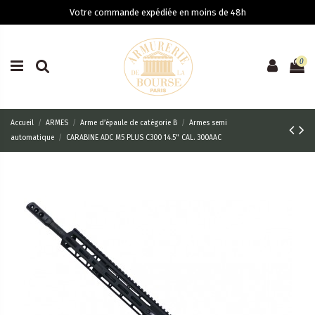
Votre commande expédiée en moins de 48h
0
Accueil
ARMES
Arme d’épaule de catégorie B
Armes semi
automatique
CARABINE ADC M5 PLUS C300 14.5" CAL. 300AAC