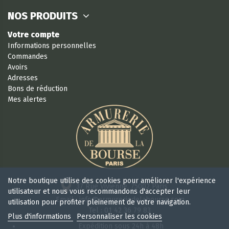
NOS PRODUITS
Votre compte
Informations personnelles
Commandes
Avoirs
Adresses
Bons de réduction
Mes alertes
Notre boutique utilise des cookies pour améliorer l'expérience
37 Rue Vivienne, 75002 Paris
utilisateur et nous vous recommandons d'accepter leur
Email : info@armureriedelabourse.com
utilisation pour profiter pleinement de votre navigation.
Tel : 01 42 36 79 83
Plus d'informations
Personnaliser les cookies
Expédition sous 24h à 48h