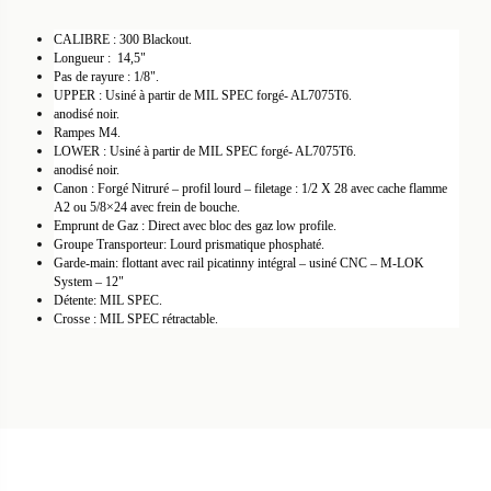
CALIBRE : 300 Blackout.
Longueur : 14,5"
Pas de rayure : 1/8".
UPPER : Usiné à partir de MIL SPEC forgé- AL7075T6.
anodisé noir.
Rampes M4.
LOWER : Usiné à partir de MIL SPEC forgé- AL7075T6.
anodisé noir.
Canon : Forgé Nitruré – profil lourd – filetage : 1/2 X 28 avec cache flamme
A2 ou 5/8×24 avec frein de bouche.
Emprunt de Gaz : Direct avec bloc des gaz low profile.
Groupe Transporteur: Lourd prismatique phosphaté.
Garde-main: flottant avec rail picatinny intégral – usiné CNC – M-LOK
System – 12"
Détente: MIL SPEC.
Crosse : MIL SPEC rétractable.