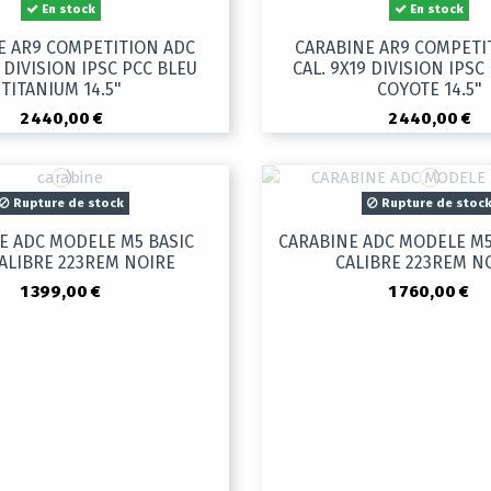
En stock
En stock
E AR9 COMPETITION ADC
CARABINE AR9 COMPETI
9 DIVISION IPSC PCC BLEU
CAL. 9X19 DIVISION IPSC
TITANIUM 14.5"
COYOTE 14.5"
2 440,00 €
2 440,00 €
Rupture de stock
Rupture de stoc
E ADC MODELE M5 BASIC
CARABINE ADC MODELE M5 
CALIBRE 223REM NOIRE
CALIBRE 223REM N
1 399,00 €
1 760,00 €