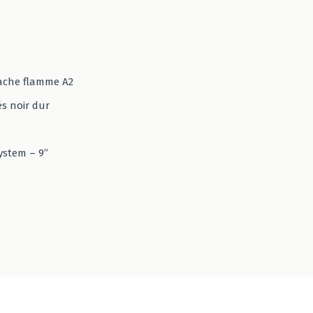
cache flamme A2
s noir dur
stem – 9’’