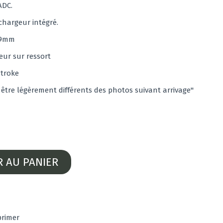
ADC.
chargeur intégré.
 9mm
eur sur ressort
stroke
 être légèrement différents des photos suivant arrivage"
R AU PANIER
rimer