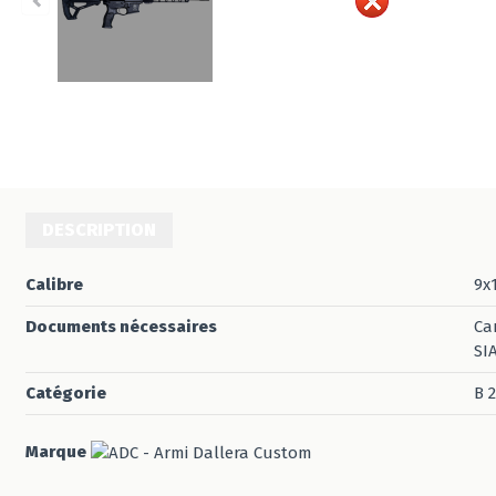
DESCRIPTION
Calibre
9x
Documents nécessaires
Ca
SI
Catégorie
B 2
Marque