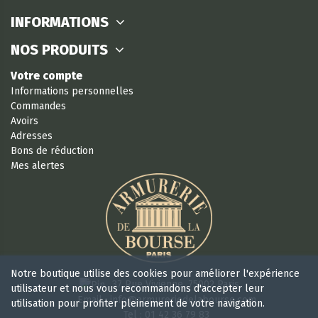
INFORMATIONS
NOS PRODUITS
Votre compte
Informations personnelles
Commandes
Avoirs
Adresses
Bons de réduction
Mes alertes
Notre boutique utilise des cookies pour améliorer l'expérience
37 Rue Vivienne, 75002 Paris
utilisateur et nous vous recommandons d'accepter leur
Email : info@armureriedelabourse.com
utilisation pour profiter pleinement de votre navigation.
Tel : 01 42 36 79 83