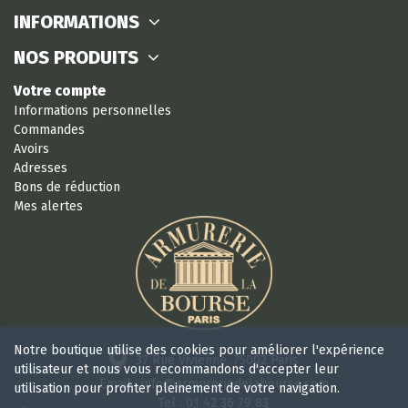
INFORMATIONS
NOS PRODUITS
Votre compte
Informations personnelles
Commandes
Avoirs
Adresses
Bons de réduction
Mes alertes
Notre boutique utilise des cookies pour améliorer l'expérience
37 Rue Vivienne, 75002 Paris
utilisateur et nous vous recommandons d'accepter leur
Email : info@armureriedelabourse.com
utilisation pour profiter pleinement de votre navigation.
Tel : 01 42 36 79 83