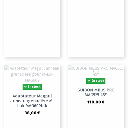
En stock
En stock
GUIDON MBUS PRO
MAG525 45°
Adaptateur Magpul
anneau grenadiére M-
110,00 €
Lok MAG609blk
38,00 €