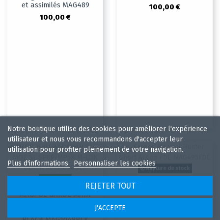
et assimilés MAG489
100,00 €
100,00 €
Notre boutique utilise des cookies pour améliorer l'expérience
utilisateur et nous vous recommandons d'accepter leur
utilisation pour profiter pleinement de votre navigation.
Plus d'informations
Personnaliser les cookies
Rupture de stock
En stock
Crosse Magpul Hunter
REJETER TOUT
Short Action FDE
MAGPUL GARDE MAIN
MAG495FDE
RIFLE MOE SL
J'ACCEPTE
SP89/MP5K M-LOK
310,00 €
BLACK MAG1048BLK