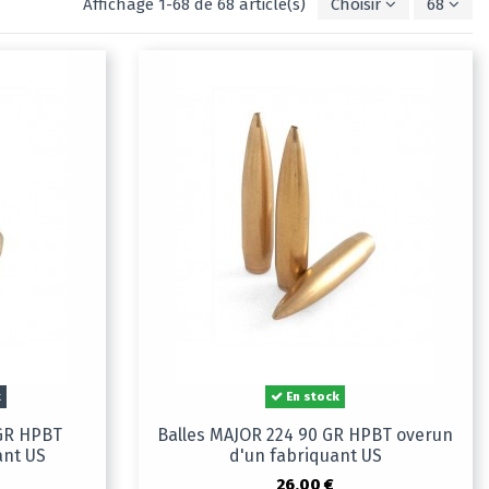
Affichage 1-68 de 68 article(s)
Choisir
68
k
En stock
 GR HPBT
Balles MAJOR 224 90 GR HPBT overun
ant US
d'un fabriquant US
26,00 €