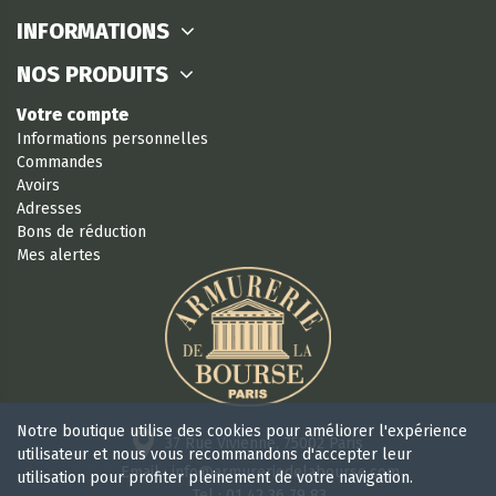
INFORMATIONS
NOS PRODUITS
Votre compte
Informations personnelles
Commandes
Avoirs
Adresses
Bons de réduction
Mes alertes
Notre boutique utilise des cookies pour améliorer l'expérience
37 Rue Vivienne, 75002 Paris
utilisateur et nous vous recommandons d'accepter leur
Email : info@armureriedelabourse.com
utilisation pour profiter pleinement de votre navigation.
Tel : 01 42 36 79 83