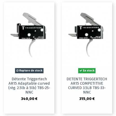
Rupture de stock
En stock
Détente Triggertech
DETENTE TRIGGERTECH
AR15 Adaptable curved
AR15 COMPETITIVE
(rég. 2.5lb à 5lb) TBS-25-
CURVED 3.5LB TBS-33-
NNC
NNC
340,00 €
315,00 €