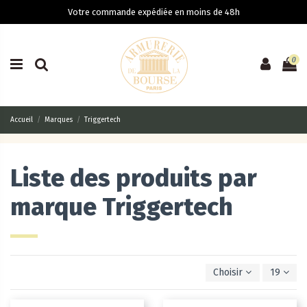
Votre commande expédiée en moins de 48h
0
Accueil
Marques
Triggertech
Liste des produits par
marque Triggertech
Choisir
19