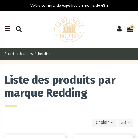
Votre commande expédiée en moins de 48h
0
Accueil
Marques
Redding
Liste des produits par
marque Redding
Choisir
38