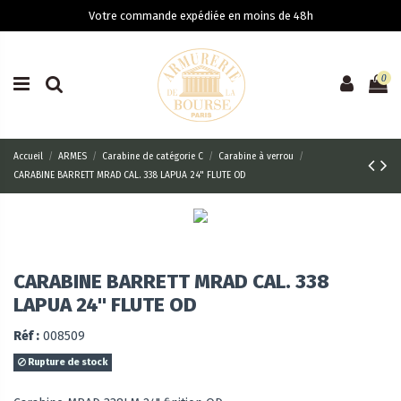
Votre commande expédiée en moins de 48h
0
Accueil
ARMES
Carabine de catégorie C
Carabine à verrou
CARABINE BARRETT MRAD CAL. 338 LAPUA 24" FLUTE OD
CARABINE BARRETT MRAD CAL. 338
LAPUA 24" FLUTE OD
Réf :
008509
Rupture de stock