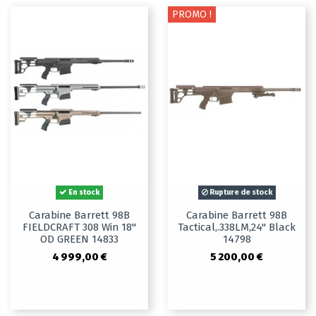
PROMO !
En stock
Rupture de stock
Carabine Barrett 98B
Carabine Barrett 98B
FIELDCRAFT 308 Win 18"
Tactical,.338LM,24" Black
OD GREEN 14833
14798
4 999,00 €
5 200,00 €