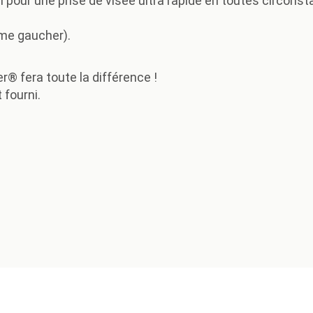
l pour une prise de visée ultra rapide en toutes circonst
mme gaucher).
r® fera toute la différence !
 fourni.