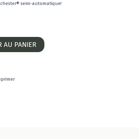
nchester® semi-automatique!
R AU PANIER
mprimer