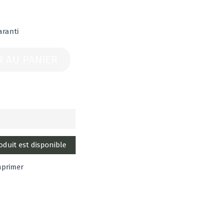
aranti
R AU PANIER
mprimer