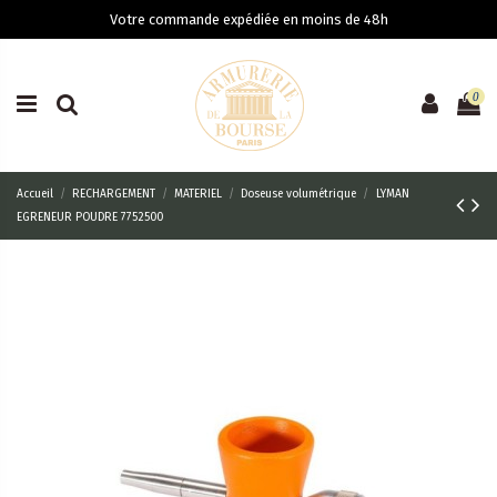
Votre commande expédiée en moins de 48h
0
Accueil
RECHARGEMENT
MATERIEL
Doseuse volumétrique
LYMAN
EGRENEUR POUDRE 7752500