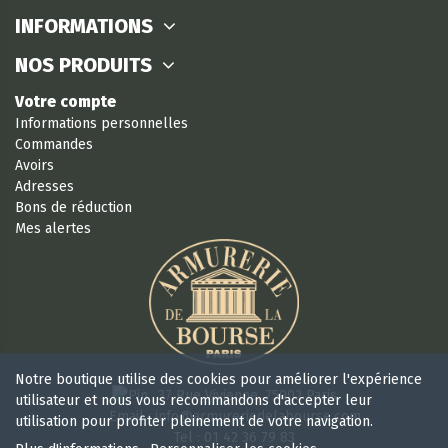
INFORMATIONS
NOS PRODUITS
Votre compte
Informations personnelles
Commandes
Avoirs
Adresses
Bons de réduction
Mes alertes
Notre boutique utilise des cookies pour améliorer l'expérience
37 Rue Vivienne, 75002 Paris
utilisateur et nous vous recommandons d'accepter leur
Email : info@armureriedelabourse.com
utilisation pour profiter pleinement de votre navigation.
Tel : 01 42 36 79 83