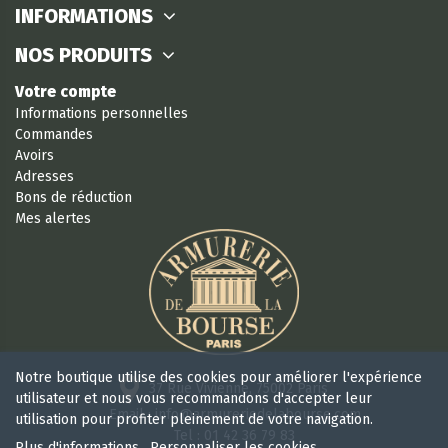
INFORMATIONS
NOS PRODUITS
Votre compte
Informations personnelles
Commandes
Avoirs
Adresses
Bons de réduction
Mes alertes
Notre boutique utilise des cookies pour améliorer l'expérience
37 Rue Vivienne, 75002 Paris
utilisateur et nous vous recommandons d'accepter leur
Email : info@armureriedelabourse.com
utilisation pour profiter pleinement de votre navigation.
Tel : 01 42 36 79 83
Plus d'informations
Personnaliser les cookies