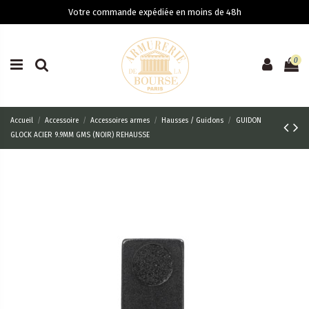
Votre commande expédiée en moins de 48h
0
Accueil
Accessoire
Accessoires armes
Hausses / Guidons
GUIDON
GLOCK ACIER 9.9MM GMS (NOIR) REHAUSSE