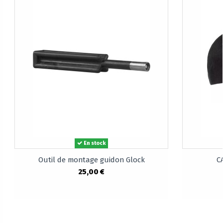
En stock
Outil de montage guidon Glock
C
25,00 €