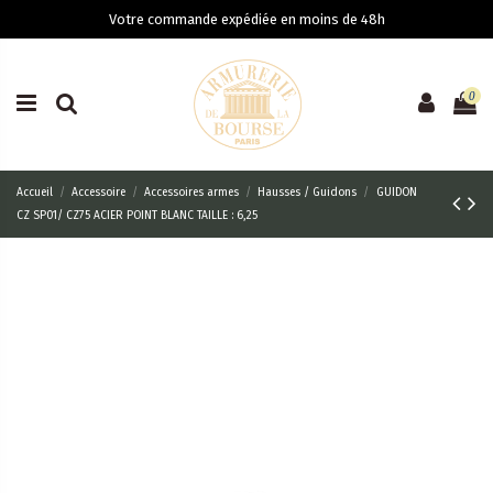
Votre commande expédiée en moins de 48h
0
Accueil
Accessoire
Accessoires armes
Hausses / Guidons
GUIDON
CZ SP01/ CZ75 ACIER POINT BLANC TAILLE : 6,25