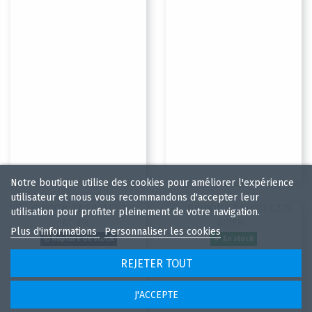
Notre boutique utilise des cookies pour améliorer l'expérience
utilisateur et nous vous recommandons d'accepter leur
utilisation pour profiter pleinement de votre navigation.
Plus d'informations
Personnaliser les cookies
Rupture de stock
En stock
GUIDON CZ SP01/ CZ75
GUIDON CZ SP01/ CZ75
REJETER TOUT
ACIER TAILLE : 5.5
ACIER POINT BLANC
TAILLE : 6,75
30,00 €
J'ACCEPTE
30,00 €