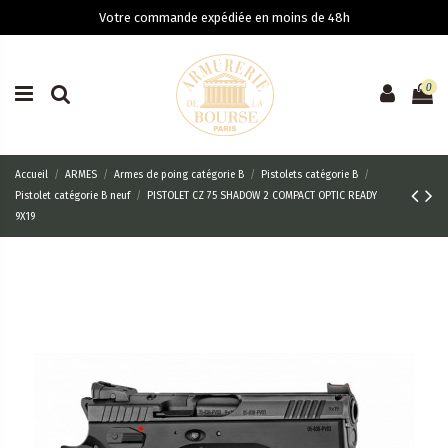
Votre commande expédiée en moins de 48h
0
Accueil
ARMES
Armes de poing catégorie B
Pistolets catégorie B
Pistolet catégorie B neuf
PISTOLET CZ 75 SHADOW 2 COMPACT OPTIC READY
9X19