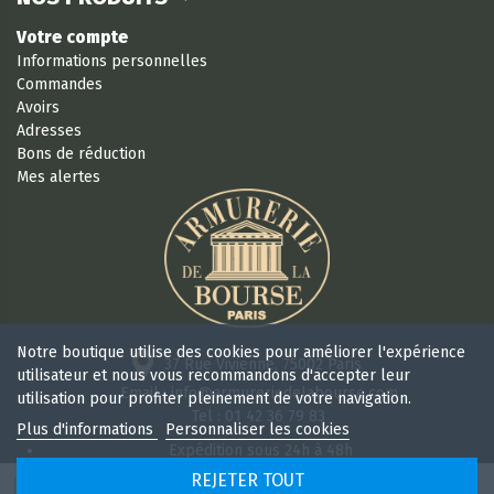
Votre compte
Informations personnelles
Commandes
Avoirs
Adresses
Bons de réduction
Mes alertes
Notre boutique utilise des cookies pour améliorer l'expérience
37 Rue Vivienne, 75002 Paris
utilisateur et nous vous recommandons d'accepter leur
Email : info@armureriedelabourse.com
utilisation pour profiter pleinement de votre navigation.
Tel : 01 42 36 79 83
Plus d'informations
Personnaliser les cookies
Expédition sous 24h à 48h
Retour sous 15 jours
REJETER TOUT