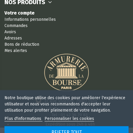
NOS PRODUITS
Votre compte
Informations personnelles
Commandes
Avoirs
Adresses
Bons de réduction
Mes alertes
Notre boutique utilise des cookies pour améliorer l'expérience
37 Rue Vivienne, 75002 Paris
utilisateur et nous vous recommandons d'accepter leur
Email : info@armureriedelabourse.com
utilisation pour profiter pleinement de votre navigation.
Tel : 01 42 36 79 83
Plus d'informations
Personnaliser les cookies
Expédition sous 24h à 48h
Retour sous 15 jours
REJETER TOUT