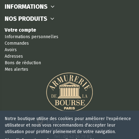
INFORMATIONS
NOS PRODUITS
Votre compte
Informations personnelles
Commandes
Avoirs
Adresses
Bons de réduction
Mes alertes
Notre boutique utilise des cookies pour améliorer l'expérience
37 Rue Vivienne, 75002 Paris
utilisateur et nous vous recommandons d'accepter leur
Email : info@armureriedelabourse.com
utilisation pour profiter pleinement de votre navigation.
Tel : 01 42 36 79 83