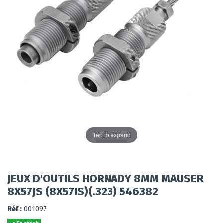
Tap to expand
JEUX D'OUTILS HORNADY 8MM MAUSER
8X57JS (8X57IS)(.323) 546382
Réf :
001097