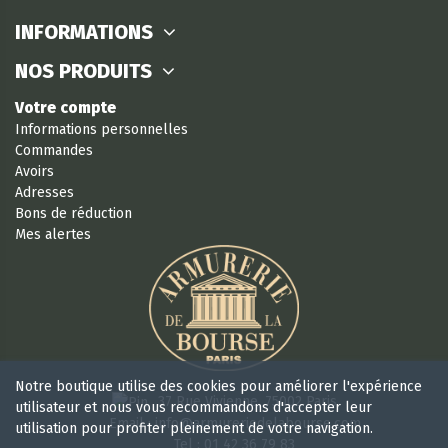
INFORMATIONS
NOS PRODUITS
Votre compte
Informations personnelles
Commandes
Avoirs
Adresses
Bons de réduction
Mes alertes
Notre boutique utilise des cookies pour améliorer l'expérience
37 Rue Vivienne, 75002 Paris
utilisateur et nous vous recommandons d'accepter leur
Email : info@armureriedelabourse.com
utilisation pour profiter pleinement de votre navigation.
Tel : 01 42 36 79 83