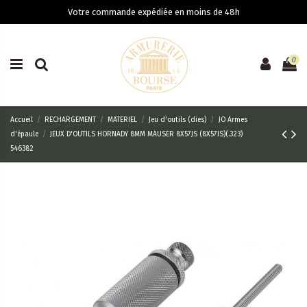
Votre commande expédiée en moins de 48h
0
Accueil
RECHARGEMENT
MATERIEL
Jeu d'outils (dies)
JO Armes
d'épaule
JEUX D'OUTILS HORNADY 8MM MAUSER 8X57JS (8X57IS)(.323)
546382