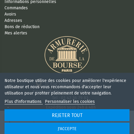
Informations personnelles
Commandes
Avoirs
Adresses
Bons de réduction
Mes alertes
Notre boutique utilise des cookies pour améliorer l'expérience
37 Rue Vivienne, 75002 Paris
utilisateur et nous vous recommandons d'accepter leur
Email : info@armureriedelabourse.com
utilisation pour profiter pleinement de votre navigation.
Tel : 01 42 36 79 83
Plus d'informations
Personnaliser les cookies
Expédition sous 24h à 48h
Retour sous 15 jours
REJETER TOUT
Ouvert 6/7j de 9h à 18 h 30 sans interruption
AJOUTER AU PANIER
J'ACCEPTE