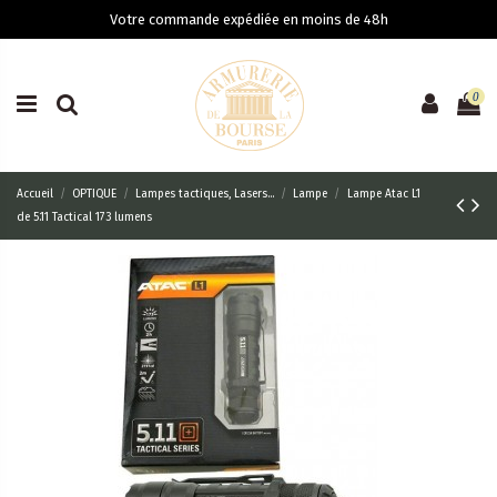
Votre commande expédiée en moins de 48h
0
Accueil
OPTIQUE
Lampes tactiques, Lasers...
Lampe
Lampe Atac L1
de 5.11 Tactical 173 lumens