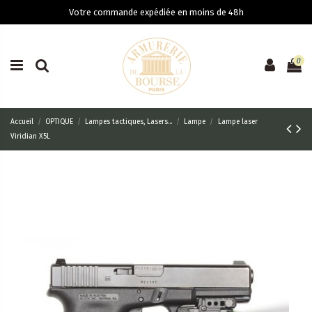
Votre commande expédiée en moins de 48h
0
Accueil
OPTIQUE
Lampes tactiques, Lasers...
Lampe
Lampe laser
Viridian X5L