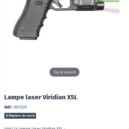
Tap to expand
Lampe laser Viridian X5L
Réf :
007529
Rupture de stock
Voici la lampe laser Viridian X5L :