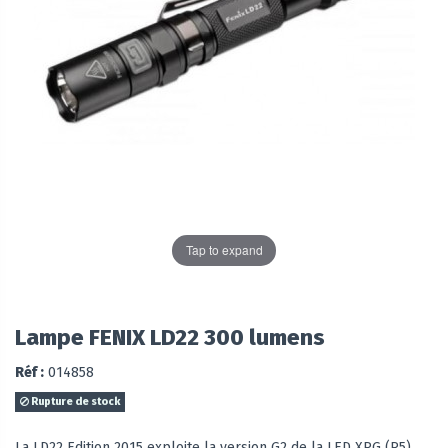
Tap to expand
Lampe FENIX LD22 300 lumens
Réf :
014858
Rupture de stock
La LD22 Edition 2015 exploite la version G2 de la LED XPG (R5)