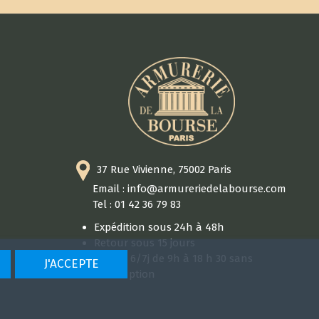
37 Rue Vivienne, 75002 Paris
Email : info@armureriedelabourse.com
Tel : 01 42 36 79 83
Expédition sous 24h à 48h
Retour sous 15 jours
Ouvert 6/7j de 9h à 18 h 30 sans
J'ACCEPTE
interruption