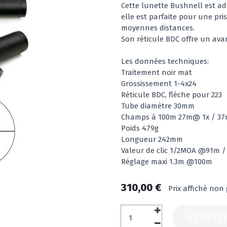
Cette lunette Bushnell est ad
elle est parfaite pour une pris
moyennes distances.
Son réticule BDC offre un ava
Les données techniques:
Traitement noir mat
Grossissement 1-4x24
Réticule BDC, flèche pour 223
Tube diamètre 30mm
Champs à 100m 27m@ 1x / 3
Poids 479g
Longueur 242mm
Valeur de clic 1/2MOA @91m 
Réglage maxi 1.3m @100m
310,00 €
Prix affiché non
AJOUTE