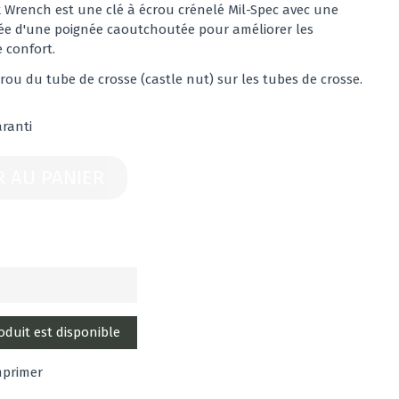
k Wrench est une clé à écrou crénelé Mil-Spec avec une
tée d'une poignée caoutchoutée pour améliorer les
e confort.
écrou du tube de crosse (castle nut) sur les tubes de crosse.
aranti
R AU PANIER
mprimer