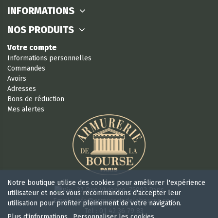
INFORMATIONS
NOS PRODUITS
Votre compte
Informations personnelles
Commandes
Avoirs
Adresses
Bons de réduction
Mes alertes
Notre boutique utilise des cookies pour améliorer l'expérience
37 Rue Vivienne, 75002 Paris
utilisateur et nous vous recommandons d'accepter leur
Email : info@armureriedelabourse.com
utilisation pour profiter pleinement de votre navigation.
Tel : 01 42 36 79 83
Plus d'informations
Personnaliser les cookies