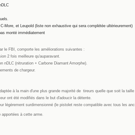
 nDLC
uels.
 C-More, et Leupold (liste non exhaustive qui sera complétée ultérieurement)
t pas monté immédiatement
ar le FBI, comporte les améliorations suivantes :
ion 2 fois meilleure qu'auparavant.
tion nDLC (nitruration + Carbone Diamant Amorphe).
ngements de chargeur.
daptée à la main d'une plus grande majorité de tireurs quelle que soit la taille 
teur ont été modifiés dans le but d'adoucir la détente.
ur légèrement surdimensionné (le pistolet reste compatible avec tous les anc
é apportées à cette arme.