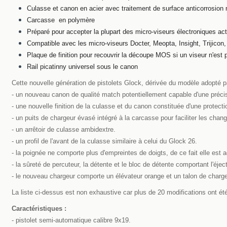
Culasse et canon en acier avec traitement de surface anticorrosion
Carcasse en polymère
Préparé pour accepter la plupart des micro-viseurs électroniques act
Compatible avec les micro-viseurs Docter, Meopta, Insight, Trijicon,
Plaque de finition pour recouvrir la découpe MOS si un viseur n'es
Rail picatinny universel sous le canon
Cette nouvelle génération de pistolets Glock, dérivée du modèle adopté p
- un nouveau canon de qualité match potentiellement capable d'une précis
- une nouvelle finition de la culasse et du canon constituée d'une protec
- un puits de chargeur évasé intégré à la carcasse pour faciliter les cha
- un arrêtoir de culasse ambidextre.
- un profil de l'avant de la culasse similaire à celui du Glock 26.
- la poignée ne comporte plus d'empreintes de doigts, de ce fait elle est a
- la sûreté de percuteur, la détente et le bloc de détente comportant l'éjec
- le nouveau chargeur comporte un élévateur orange et un talon de charge
La liste ci-dessus est non exhaustive car plus de 20 modifications ont ét
Caractéristiques :
- pistolet semi-automatique calibre 9x19.