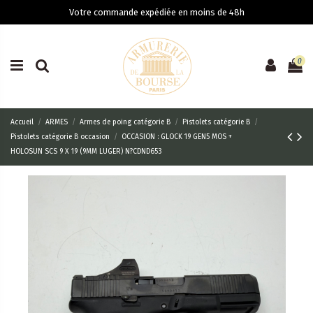
Votre commande expédiée en moins de 48h
0
Accueil
ARMES
Armes de poing catégorie B
Pistolets catégorie B
Pistolets catégorie B occasion
OCCASION : GLOCK 19 GEN5 MOS +
HOLOSUN SCS 9 X 19 (9MM LUGER) N?CDND653