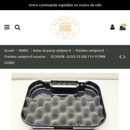
Votre commande expédiée en moins de 48h
0
Accueil
ARMES
Armes de poing catégorie B
Pistolets catégorie B
Pistolets catégorie B occasion
OCCASION : GLOCK 26 GEN 3 9 X 19 (9MM
LUGER)