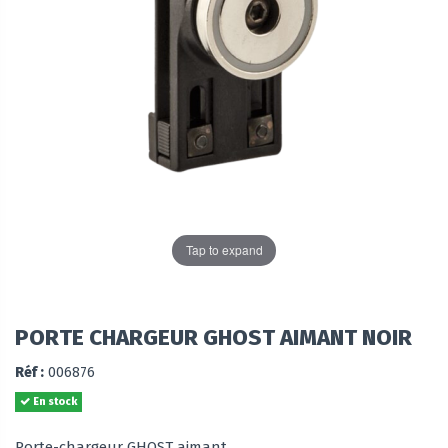
Tap to expand
PORTE CHARGEUR GHOST AIMANT NOIR
Réf :
006876
En stock
Porte-chargeur GHOST aimant.