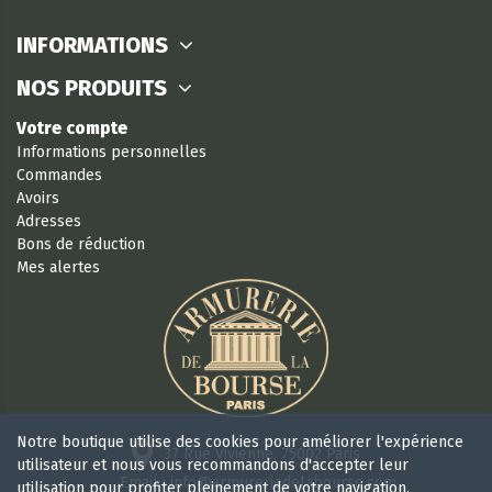
INFORMATIONS
NOS PRODUITS
Votre compte
Informations personnelles
Commandes
Avoirs
Adresses
Bons de réduction
Mes alertes
Notre boutique utilise des cookies pour améliorer l'expérience
37 Rue Vivienne, 75002 Paris
utilisateur et nous vous recommandons d'accepter leur
Email : info@armureriedelabourse.com
utilisation pour profiter pleinement de votre navigation.