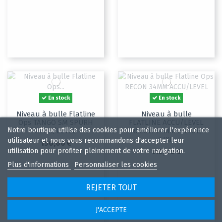
En stock
En stock
Niveau à bulle Flatline
Niveau à bulle
Ops TANGO SM SPURH
FLATLINE ACCU/LEVEL
Notre boutique utilise des cookies pour améliorer l'expérience
ACCU/LEVEL
RECON 34MM RIGIDE,
FIXE
utilisateur et nous vous recommandons d'accepter leur
150,00 €
utilisation pour profiter pleinement de votre navigation.
115,00 €
Plus d'informations
Personnaliser les cookies
REJETER TOUT
J'ACCEPTE