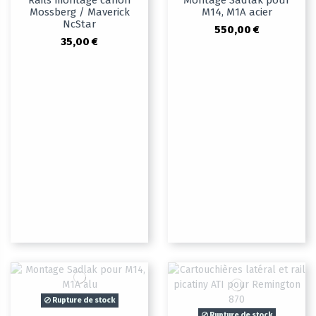
Rails montage canon
Montage Sadlak pour
Mossberg / Maverick
M14, M1A acier
NcStar
550,00 €
35,00 €
Rupture de stock
Rupture de stock